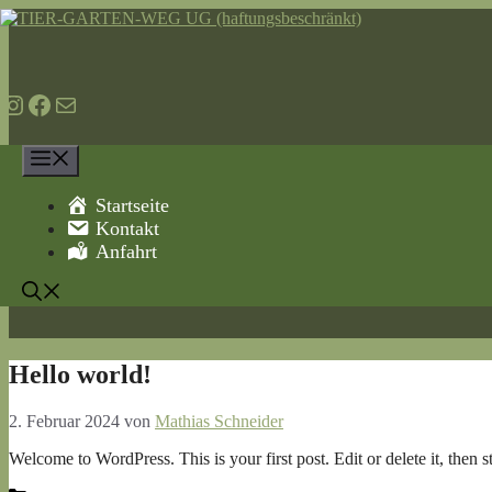
Zum
Inhalt
01520 9670527
springen
https://www.instagram.com/tier.garten.weg/
https://www.facebook.com/profile.php?id=61556063254694
info@tier-garten-weg.de
Menü
Startseite
Kontakt
Anfahrt
Hello world!
2. Februar 2024
von
Mathias Schneider
Welcome to WordPress. This is your first post. Edit or delete it, then st