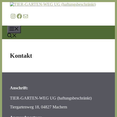
Zum
Inhalt
springen
https://www.instagram.com/tier.garten.we
https://www.facebook.com/profile.php?id=61556063254694
info@tier-garten-weg.de
Menü
Kontakt
Anschrift:
TIER-GARTEN-WEG UG (haftungsbeschränkt)
Tiergartenweg 18, 04827 Machern